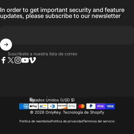
In order to get important security and feature
updates, please subscribe to our newsletter
Suscríbete a nuestra lista de correo
Facebook
Twitter
Instagram
YouTube
Vimeo
Idioma
País/región
© 2026 OnlyKey.
Tecnología de Shopify
Política de reembolso
Política de privacidad
Términos del servicio